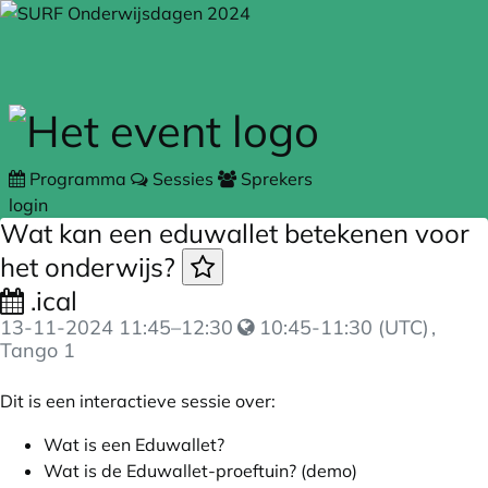
Skip to main content
Programma
Sessies
Sprekers
login
Wat kan een eduwallet betekenen voor
het onderwijs?
.ical
13-11-2024
11:45
–
12:30
10:45-11:30 (UTC)
,
Tango 1
Dit is een interactieve sessie over:
Wat is een Eduwallet?
Wat is de Eduwallet-proeftuin? (demo)