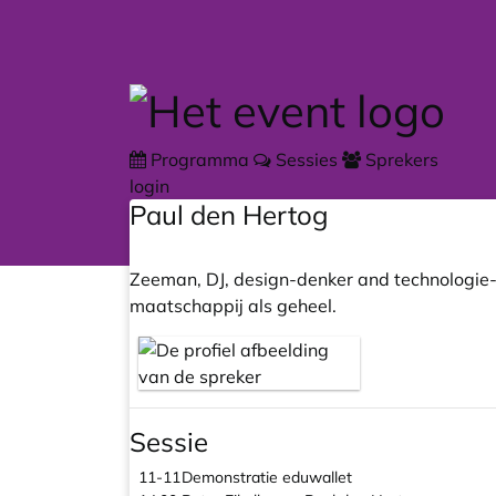
Skip to main content
Programma
Sessies
Sprekers
login
Paul den Hertog
Zeeman, DJ, design-denker and technologie-c
maatschappij als geheel.
Sessie
11-11
Demonstratie eduwallet