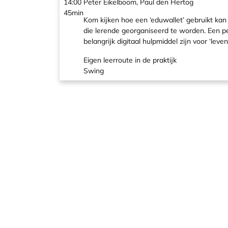
14:00
Peter Eikelboom, Paul den Hertog
45min
Kom kijken hoe een ‘eduwallet’ gebruikt kan
die lerende georganiseerd te worden. Een pe
belangrijk digitaal hulpmiddel zijn voor ‘le
Eigen leerroute in de praktijk
Swing