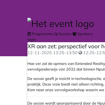
Skip to main content
Programma
Sessies
Sprekers
login
XR aan zet: perspectief voor
12-11-2025
13:25
–
13:50
12:25-12:5
Hoe ver zal de opmars van Extended Reality 
vervolgonderwijs van 2032 dat binnen Npul
De sessie geeft je inzicht in technologische
praktijk. Deze visie biedt niet alleen richt
Kom naar onze vervolgworkshop waarin we 
De sessie wordt georganiseerd door de Npuls